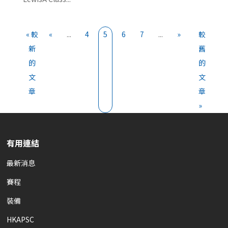
« 較
«
...
4
5
6
7
...
»
較
新
舊
的
的
文
文
章
章
»
有用連結
最新消息
賽程
裝備
HKAPSC