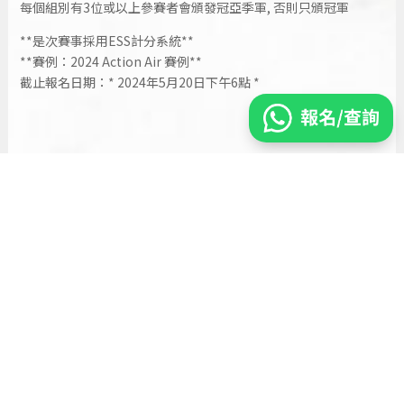
每個組別有3位或以上參賽者會頒發冠亞季軍, 否則只頒冠軍
**是次賽事採用ESS計分系統**
**賽例：2024 Action Air 賽例**
截止報名日期：* 2024年5月20日下午6點 *
5月份射擊課程
|
5月份氣槍課程
|
5月份課程
|
ACTION AIR
|
AIRSOFT
|
Airsoft IPSC
|
Beginner Course
|
Course
|
HKSHOOTERS
|
HONG KONG
|
IPSC
|
IPSC course
|
IPSC證書
|
SHOOTER
|
SHOOTING
|
SHOOTING COURSE
|
TOP SHOOTER
|
TRAINING
|
初班
|
學
|
實用射擊
|
射擊
|
射擊課程
|
射擊體驗
|
小
朋友
|
新手班
|
新蒲崗
|
暑假射擊班
|
暑期班
|
比賽
|
氣槍
|
氣槍射
擊
|
氣槍班
|
氣鎗初級證書班
|
競技射擊
|
自定上堂
|
自定時間
|
課
程
|
證書課程
|
青鋒隊
←
上一篇
下一篇
→