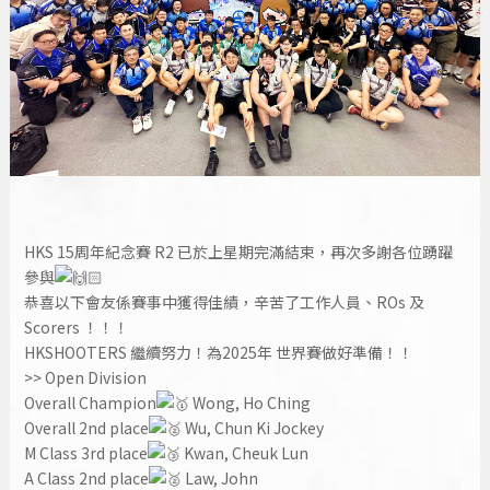
HKS 15周年紀念賽 R2 已於上星期完滿結束，
再次多謝各位踴躍
參與
恭喜以下會友係賽事中獲得佳績，
辛苦了工作人員、ROs 及
Scorers ！！！
HKSHOOTERS 繼續努力！為2025年 世界賽做好準備！！
>>
Open Division
Overall Champion
Wong, Ho Ching
Overall 2nd place
Wu, Chun Ki Jockey
M Class 3rd place
Kwan, Cheuk Lun
A Class 2nd place
Law, John