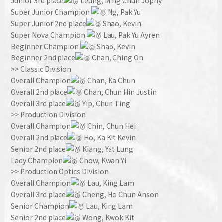
Junior 3rd place
Leung, Ming Chun Jophy
Super Junior Champion
Ng, Pak Yu
Super Junior 2nd place
Shao, Kevin
Super Nova Champion
Lau, Pak Yu Ayren
Beginner Champion
Shao, Kevin
Beginner 2nd place
Chan, Ching On
>> Classic Division
Overall Champion
Chan, Ka Chun
Overall 2nd place
Chan, Chun Hin Justin
Overall 3rd place
Yip, Chun Ting
>> Production Division
Overall Champion
Chin, Chun Hei
Overall 2nd place
Ho, Ka Kit Kevin
Senior 2nd place
Kiang, Yat Lung
Lady Champion
Chow, Kwan Yi
>> Production Optics Division
Overall Champion
Lau, King Lam
Overall 3rd place
Cheng, Ho Chun Anson
Senior Champion
Lau, King Lam
Senior 2nd place
Wong, Kwok Kit