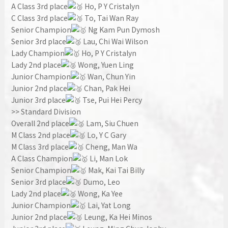
A Class 3rd place
Ho, P Y Cristalyn
C Class 3rd place
To, Tai Wan Ray
Senior Champion
Ng Kam Pun Dymosh
Senior 3rd place
Lau, Chi Wai Wilson
Lady Champion
Ho, P Y Cristalyn
Lady 2nd place
Wong, Yuen Ling
Junior Champion
Wan, Chun Yin
Junior 2nd place
Chan, Pak Hei
Junior 3rd place
Tse, Pui Hei Percy
>> Standard Division
Overall 2nd place
Lam, Siu Chuen
M Class 2nd place
Lo, Y C Gary
M Class 3rd place
Cheng, Man Wa
A Class Champion
Li, Man Lok
Senior Champion
Mak, Kai Tai Billy
Senior 3rd place
Dumo, Leo
Lady 2nd place
Wong, Ka Yee
Junior Champion
Lai, Yat Long
Junior 2nd place
Leung, Ka Hei Minos