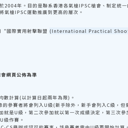
於2004年。目的是聯系香港各氣槍IPSC槍會、制定統
將氣槍IPSC運動推廣到更高的層次。
使用“國際實用射擊聯盟
(International Practical Sho
C總會網頁公佈為準
均數計算(以計算日起兩年為限)。
S記錄的參賽者將會列入U級(新手除外，新手會列入C級，
加就是U級，第二次參加就以第一次成績決定，第三次參
以U級作賽。
SC-CS舉辦或認可的賽事，該參賽者需由U級再開始計算