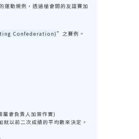
一的運動規例，透過槍會間的友誼賽加
oting Confederation)
”之賽例。
但需屬會負責人加簽作實)
加就以前二次成績的平均數來決定。
。