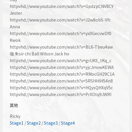
httpvhd://www.youtube.com/watch?v=GpdzpCNV8CY
Jester
httpvhd://www.youtube.com/watch?v=J2w8obS-Vfc
Anna
httpvhd://www.youtube.com/watch?v=yx0GecvwDf0
Kwok
httpvhd://www.youtube.com/watch?v=BL6-Tbeu4aw
強 朱sir chi Ball Wilson Jack ho
httpvhd://www.youtube.com/watch?v=grUKS_tKq_c
httpvhd://www.youtube.com/watch?v=yjcJmvwKEWA
httpvhd://www.youtube.com/watch?v=RMocGH29C1A
httpvhd://www.youtube.com/watch?v=5RSHHIH54n8
httpvhd://www.youtube.com/watch?v=HQysQHXqV5c
httpvhd://www.youtube.com/watch?v=PrXOtq9JWRI
其他
Ricky
Stage1
/
Stage2
/
Stage3
/
Stage4