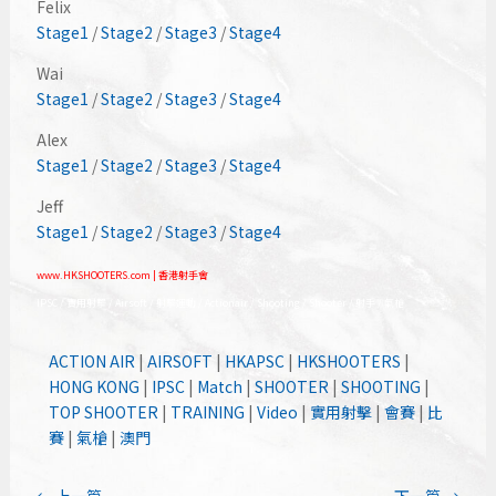
Felix
Stage1
/
Stage2
/
Stage3
/
Stage4
Wai
Stage1
/
Stage2
/
Stage3
/
Stage4
Alex
Stage1
/
Stage2
/
Stage3
/
Stage4
Jeff
Stage1
/
Stage2
/
Stage3
/
Stage4
www.HKSHOOTERS.com | 香港射手會
IPSC / 實用射擊 / Airsoft / 射擊運動 / Actionair / Shooting / Shooter / 射手 / 氣槍
ACTION AIR
|
AIRSOFT
|
HKAPSC
|
HKSHOOTERS
|
HONG KONG
|
IPSC
|
Match
|
SHOOTER
|
SHOOTING
|
TOP SHOOTER
|
TRAINING
|
Video
|
實用射擊
|
會賽
|
比
賽
|
氣槍
|
澳門