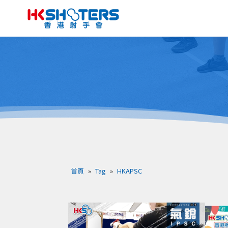
首頁
»
Tag
»
HKAPSC