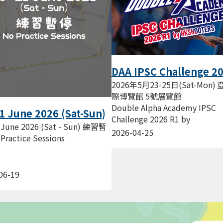
DAA IPSC Challenge 2
R1 by HKSHOOTERS
2026年5月23-25日(Sat-Mon)
際博覽館 5號展覽館
Double Alpha Academy IPSC
1 June 2026 (Sat-Sun)
Challenge 2026 R1 by
停 No Practice
 June 2026 (Sat - Sun) 練習暫
HKSHOOTERS HKSHOOTERS
2026-04-25
ions
Practice Sessions
射手會 主辦...
06-19