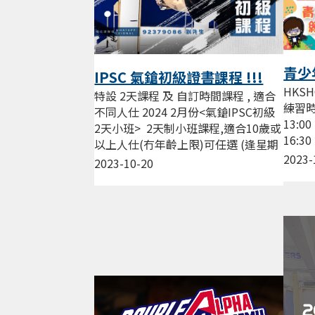
青少
IPSC 氣鎗初級證書課程 !!!
HKS
特設 2天課程 及 自訂時間課程 , 適合
練習時
不同人仕 2024 2月份<氣鎗IPSC初級
13:0
2天小班> 2天制小班課程,適合10歲或
16:3
以上人仕(冇年齡上限)可任選 (逢星期
17:3
2023-
三，五，六晚19:00...
2023-10-20
練習，.