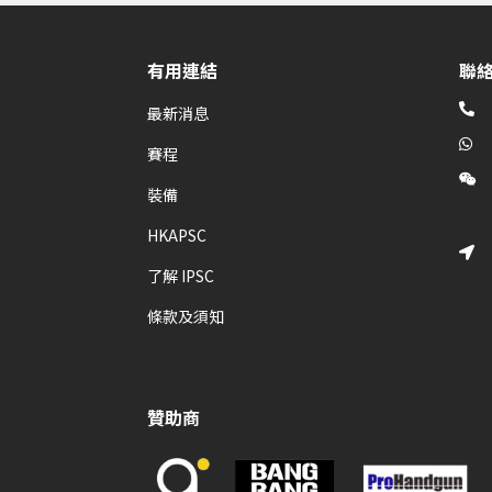
有用連結
聯

最新消息

賽程

裝備
HKAPSC

了解 IPSC
條款及須知
贊助商