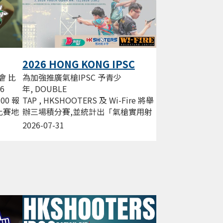
2026 HONG KONG IPSC
Action AIR League
為加強推廣氣槍IPSC 予青少
會 比
年, DOUBLE
26
TAP , HKSHOOTERS 及 Wi-Fire 將舉
:00 報
辦三場積分賽,並統計出「氣槍實用射
0 比賽地
擊精英射手」 獎項, 嘉許於2026年曾
2026-07-31
經為氣槍賽用射擊奮鬥的青少年。...