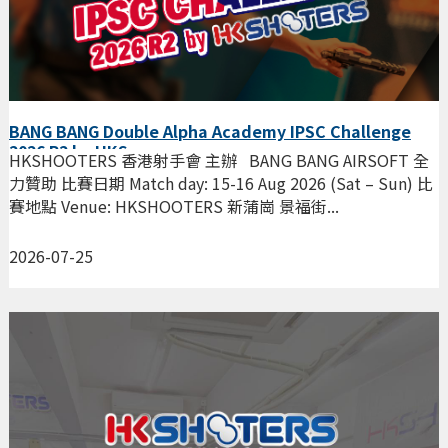
BANG BANG Double Alpha Academy IPSC Challenge
2026 R2 by HKS
HKSHOOTERS 香港射手會 主辦 BANG BANG AIRSOFT 全
力贊助 比賽日期 Match day: 15-16 Aug 2026 (Sat – Sun) 比
賽地點 Venue: HKSHOOTERS 新蒲崗 景福街...
2026-07-25