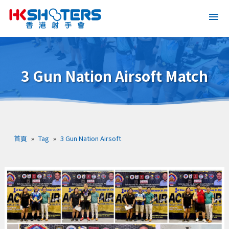
3 Gun Nation Airsoft Match
首頁
»
Tag
»
3 Gun Nation Airsoft