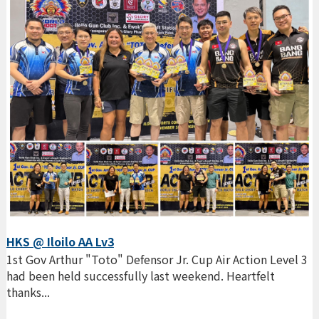
HKS @ Iloilo AA Lv3
1st Gov Arthur "Toto" Defensor Jr. Cup Air Action Level 3
had been held successfully last weekend. Heartfelt
thanks...