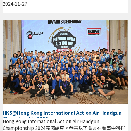
2024-11-27
HKS@Hong Kong International Action Air Handgun
Championship 2024
Hong Kong International Action Air Handgun
Championship 2024完滿結束。恭喜以下會友在賽事中獲得