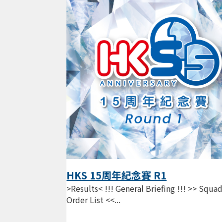
HKS 15周年紀念賽 R1
>Results< !!! General Briefing !!! >> Squa
Order List <<...