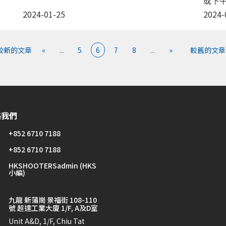
或下午14
2024-01-25
2024-
 較新的文章
«
...
5
6
7
8
...
»
較舊的文章 
絡我們
+852 6710 7188
+852 6710 7188
HKSHOOTERSadmin (HKS
小編)
九龍 新蒲崗 景福街 108-110
號 超達工業大廈 1/F, A及D室
Unit A&D, 1/F, Chiu Tat