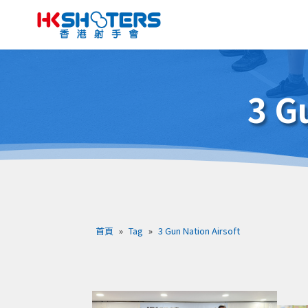
3 G
首頁
»
Tag
»
3 Gun Nation Airsoft