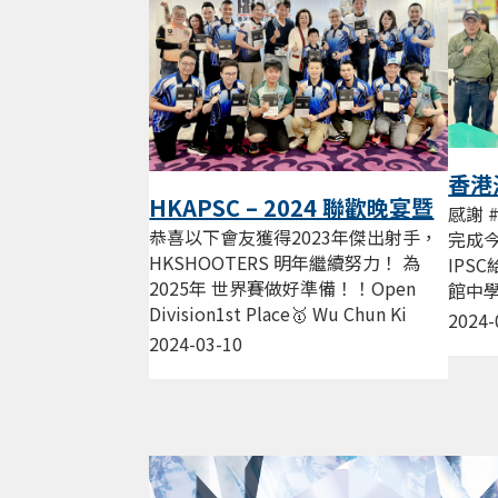
香港
HKAPSC – 2024 聯歡晚宴暨
感謝 
2023年傑出射手頒獎典禮
恭喜以下會友獲得2023年傑出射手，
完成今
HKSHOOTERS 明年繼續努力！ 為
IPS
2025年 世界賽做好準備！！Open
館中
Division1st Place🥇 Wu Chun Ki
心...
2024-
Jockey2nd Place🥈 Wong Ho...
2024-03-10