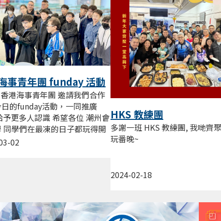
海事青年團 funday 活動
#香港海事青年團 邀請我們合作
日的funday活動，一同推廣
HKS 教練團
C給予更多人認識 希望各位 潮州會
多謝一班 HKS 教練團, 我哋齊
學 同學們在最凍的日子都玩得開
玩番晚~
03-02
2024-02-18