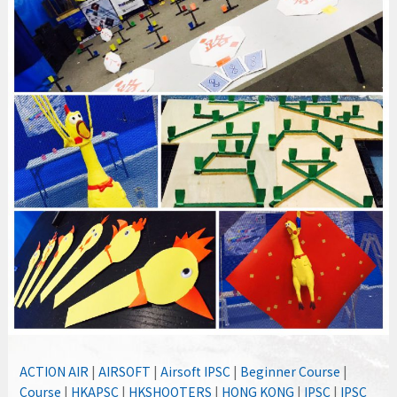
ACTION AIR
|
AIRSOFT
|
Airsoft IPSC
|
Beginner Course
|
Course
|
HKAPSC
|
HKSHOOTERS
|
HONG KONG
|
IPSC
|
IPSC