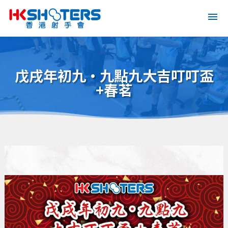
戊戌年初九·九點九大吉叮叮盃
+春茗