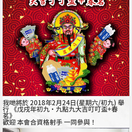
我哋將於 2018年2月24日(星期六/初九) 舉
行 《戊戌年初九·九點九大吉叮叮盃+春
茗》
歡迎 本會合資格射手 一同參與！