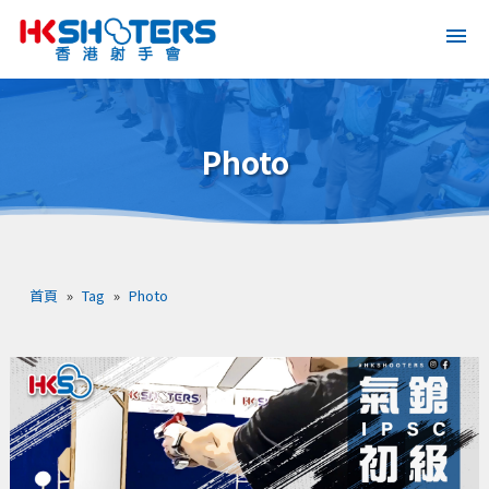
Photo
首頁
»
Tag
»
Photo