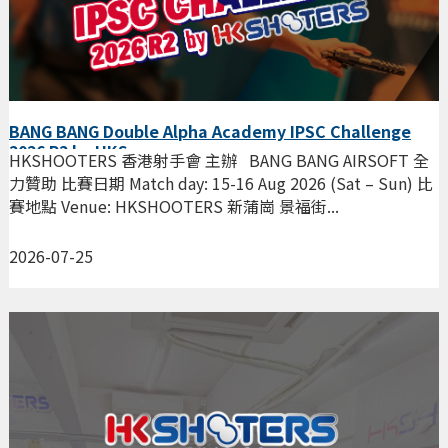
BANG BANG Double Alpha Academy IPSC Challenge
2026 R2 by HKS
HKSHOOTERS 香港射手會 主辦 BANG BANG AIRSOFT 全
力贊助 比賽日期 Match day: 15-16 Aug 2026 (Sat – Sun) 比
賽地點 Venue: HKSHOOTERS 新蒲崗 景福街...
2026-07-25