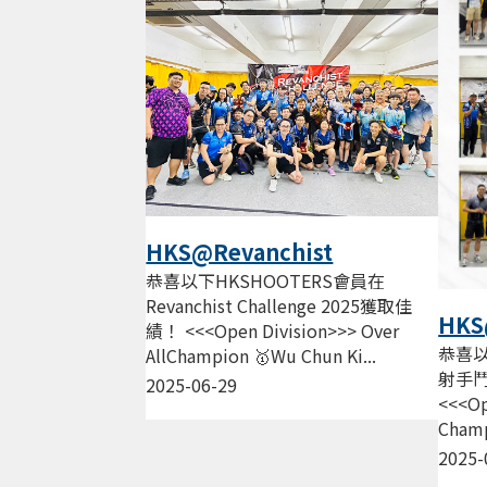
HKS@Revanchist
Challenge 2025
恭喜以下HKSHOOTERS會員在
Revanchist Challenge 2025獲取佳
HK
績！ <<<Open Division>>> Over
202
恭喜以
AllChampion 🥇Wu Chun Ki...
射手鬥
2025-06-29
<<<Op
Champ
🥈Won
2025-