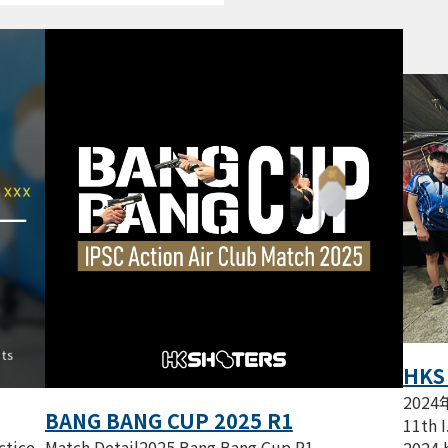
HKS
202
BANG BANG CUP 2025 R1
11th I
ctice
Match Detail2025 Bang Bang Cup R1 -
2024 