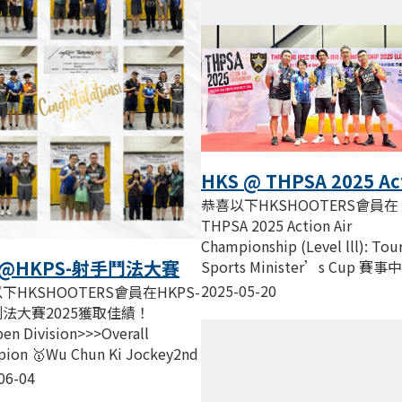
HKS @ THPSA 2025 Ac
Air Championship:
恭喜以下HKSHOOTERS會員在
Tourism & Sports
THPSA 2025 Action Air
Minister’s Cup
Championship (Level lll): Tou
S@HKPS-射手鬥法大賽
Sports Minister’s Cup 賽
佳績！...
5
2025-05-20
下HKSHOOTERS會員在HKPS-
法大賽2025獲取佳績！
en Division>>>Overall
ion 🥇Wu Chun Ki Jockey2nd
g...
06-04