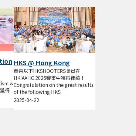
tion
HKS @ Hong Kong
International Action Air
恭喜以下HKSHOOTERS會員在
Handgun Championship
HKIAAHC 2025賽事中獲得佳績！
rism &
2025
Congratulation on the great results
事中獲得
of the following HKS
members Standard...
2025-04-22