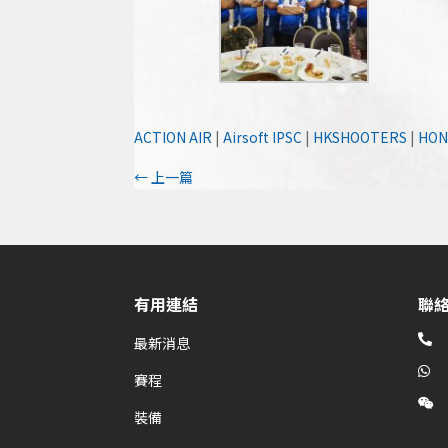
ACTION AIR
|
Airsoft IPSC
|
HKSHOOTERS
|
HON
←
上一篇
有用連結
聯

最新消息

賽程

裝備