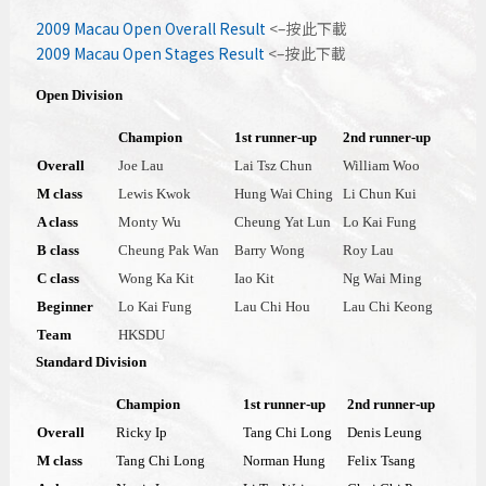
2009 Macau Open Overall Result
<–按此下載
2009 Macau Open Stages Result
<–按此下載
Open Division
Champion
1st runner-up
2nd runner-up
Overall
Joe Lau
Lai Tsz Chun
William Woo
M class
Lewis Kwok
Hung Wai Ching
Li Chun Kui
A class
Monty Wu
Cheung Yat Lun
Lo Kai Fung
B class
Cheung Pak Wan
Barry Wong
Roy Lau
C class
Wong Ka Kit
Iao Kit
Ng Wai Ming
Beginner
Lo Kai Fung
Lau Chi Hou
Lau Chi Keong
Team
HKSDU
Standard Division
Champion
1st runner-up
2nd runner-up
Overall
Ricky Ip
Tang Chi Long
Denis Leung
M class
Tang Chi Long
Norman Hung
Felix Tsang