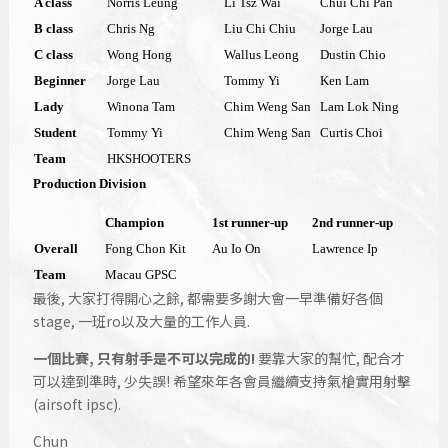
A class
Norris Leung
Li Tsz Wai
Chui Chi Pan
B class
Chris Ng
Liu Chi Chiu
Jorge Lau
C class
Wong Hong
Wallus Leong
Dustin Chio
Beginner
Jorge Lau
Tommy Yi
Ken Lam
Lady
Winona Tam
Chim Weng San
Lam Lok Ning
Student
Tommy Yi
Chim Weng San
Curtis Choi
Team
HKSHOOTERS
Production Division
Champion
1st runner-up
2nd runner-up
Overall
Fong Chon Kit
Au Io On
Lawrence
Ip
Team
Macau
GPSC
最後, 大家打得開心之餘, 都需要多謝大會一早準備好各個
stage, 一班ro以及大量的工作人員.
一個比賽, 只有射手是不可以完成的!
要靠大家的幫忙, 配合才
可以達到準時, 少失誤! 希望來年各會員繼續支持氣槍實用射擊
(airsoft ipsc).
Chun