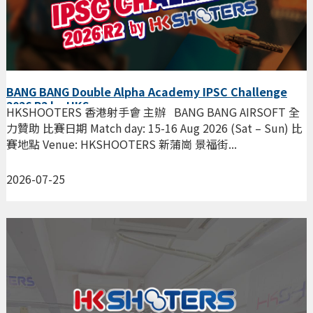
BANG BANG Double Alpha Academy IPSC Challenge
2026 R2 by HKS
HKSHOOTERS 香港射手會 主辦 BANG BANG AIRSOFT 全
力贊助 比賽日期 Match day: 15-16 Aug 2026 (Sat – Sun) 比
賽地點 Venue: HKSHOOTERS 新蒲崗 景福街...
2026-07-25