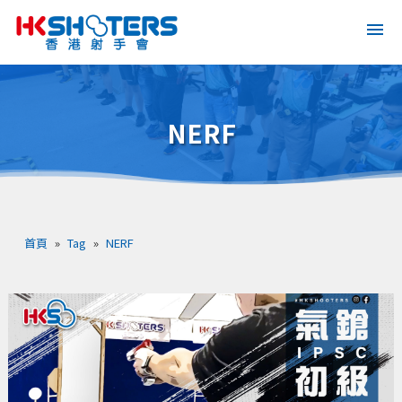
NERF
首頁
»
Tag
»
NERF