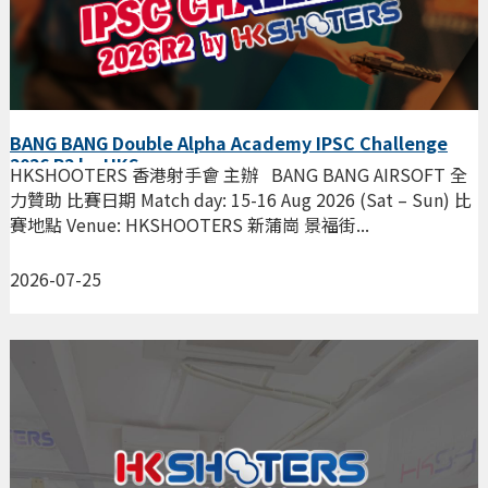
BANG BANG Double Alpha Academy IPSC Challenge
2026 R2 by HKS
HKSHOOTERS 香港射手會 主辦 BANG BANG AIRSOFT 全
力贊助 比賽日期 Match day: 15-16 Aug 2026 (Sat – Sun) 比
賽地點 Venue: HKSHOOTERS 新蒲崗 景福街...
2026-07-25