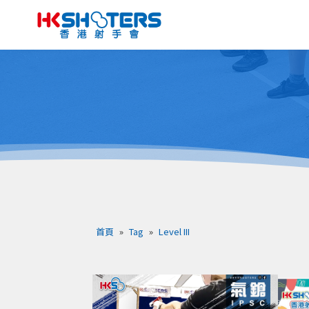
首頁
»
Tag
»
Level III