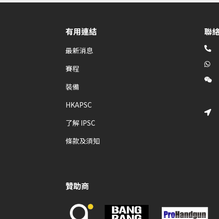
有用連結
聯

最新消息

賽程

裝備
HKAPSC

了解 IPSC
條款及須知
贊助商