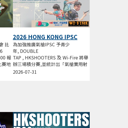
2026 HONG KONG IPSC
Action AIR League
為加強推廣氣槍IPSC 予青少
會 比
年, DOUBLE
26
TAP , HKSHOOTERS 及 Wi-Fire 將舉
:00 報
辦三場積分賽,並統計出「氣槍實用射
0 比賽地
擊精英射手」 獎項, 嘉許於2026年曾
2026-07-31
經為氣槍賽用射擊奮鬥的青少年。...