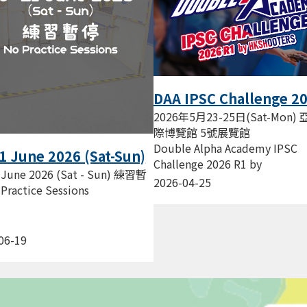
DAA IPSC Challenge 2
R1 by HKSHOOTERS
2026年5月23-25日(Sat-Mon)
際博覽館 5號展覽館
Double Alpha Academy IPSC
1 June 2026 (Sat-Sun)
Challenge 2026 R1 by
停 No Practice
 June 2026 (Sat - Sun) 練習暫
HKSHOOTERS HKSHOOTERS
2026-04-25
ions
Practice Sessions
射手會 主辦...
06-19