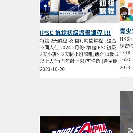
青少
IPSC 氣鎗初級證書課程 !!!
HKS
特設 2天課程 及 自訂時間課程 , 適合
練習時
不同人仕 2024 2月份<氣鎗IPSC初級
13:0
2天小班> 2天制小班課程,適合10歲或
16:3
以上人仕(冇年齡上限)可任選 (逢星期
17:3
2023-
三，五，六晚19:00...
2023-10-20
練習，.