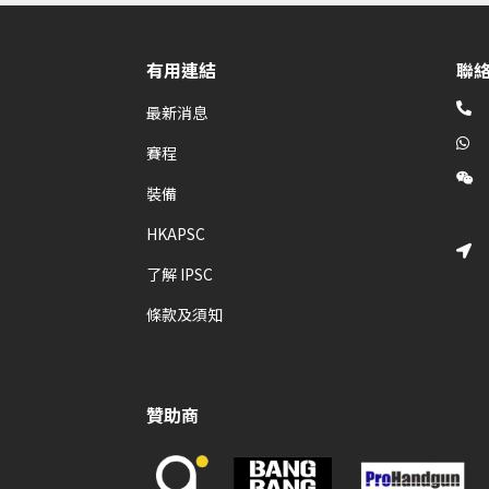
有用連結
聯

最新消息

賽程

裝備
HKAPSC

了解 IPSC
條款及須知
贊助商