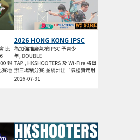
2026 HONG KONG IPSC
Action AIR League
為加強推廣氣槍IPSC 予青少
會 比
年, DOUBLE
26
TAP , HKSHOOTERS 及 Wi-Fire 將舉
:00 報
辦三場積分賽,並統計出「氣槍實用射
0 比賽地
擊精英射手」 獎項, 嘉許於2026年曾
2026-07-31
經為氣槍賽用射擊奮鬥的青少年。...