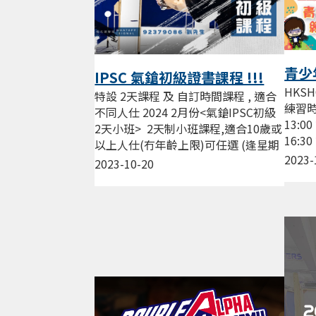
青少
IPSC 氣鎗初級證書課程 !!!
HKS
特設 2天課程 及 自訂時間課程 , 適合
練習時
不同人仕 2024 2月份<氣鎗IPSC初級
13:0
2天小班> 2天制小班課程,適合10歲或
16:3
以上人仕(冇年齡上限)可任選 (逢星期
17:3
2023-
三，五，六晚19:00...
2023-10-20
練習，.