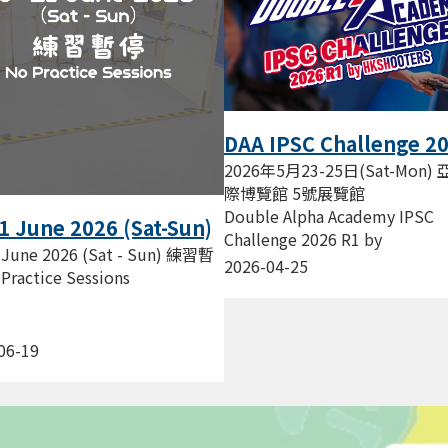
DAA IPSC Challenge 2
R1 by HKSHOOTERS
2026年5月23-25日(Sat-Mon)
際博覽館 5號展覽館
Double Alpha Academy IPSC
1 June 2026 (Sat-Sun)
Challenge 2026 R1 by
停 No Practice
 June 2026 (Sat - Sun) 練習暫
HKSHOOTERS HKSHOOTERS
2026-04-25
ions
Practice Sessions
射手會 主辦...
06-19