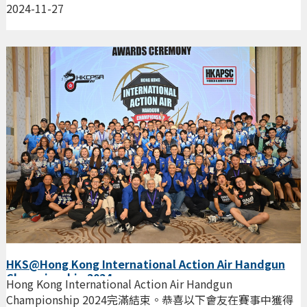
2024-11-27
HKS@Hong Kong International Action Air Handgun
Championship 2024
Hong Kong International Action Air Handgun
Championship 2024完滿結束。恭喜以下會友在賽事中獲得