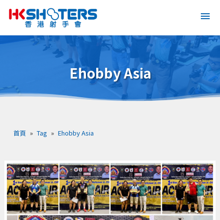
Ehobby Asia
首頁
»
Tag
»
Ehobby Asia