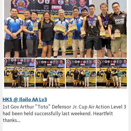
HKS @ Iloilo AA Lv3
1st Gov Arthur "Toto" Defensor Jr. Cup Air Action Level 3
had been held successfully last weekend. Heartfelt
thanks...