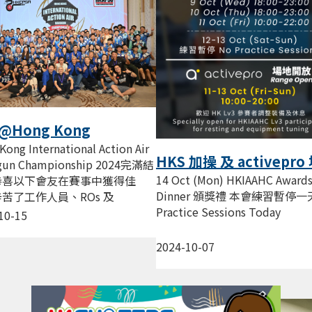
@Hong Kong
rnational Action Air
Kong International Action Air
HKS 加操 及 activepro
dgun Championship
gun Championship 2024完滿結
開放
14 Oct (Mon) HKIAAHC Award
4
恭喜以下會友在賽事中獲得佳
Dinner 頒獎禮 本會練習暫停一天
苦了工作人員、ROs 及
Practice Sessions Today
rs！！！[[ Open...
10-15
2024-10-07