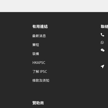
有用連結
聯

最新消息

賽程

裝備
HKAPSC

了解 IPSC
條款及須知
贊助商