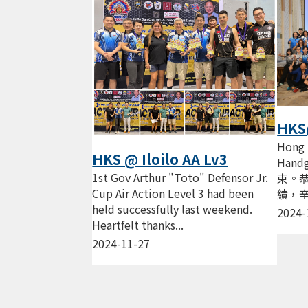
HKS
Inte
Hong 
HKS @ Iloilo AA Lv3
Han
Hand
1st Gov Arthur "Toto" Defensor Jr.
202
束。
Cup Air Action Level 3 had been
績，辛
held successfully last weekend.
Score
2024-
Heartfelt thanks...
2024-11-27