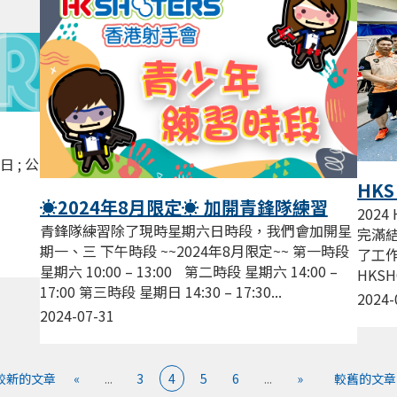
日 ; 公
HKS
☀️2024年8月限定☀️ 加開青鋒隊練習
2
2024
青鋒隊練習除了現時星期六日時段，我們會加開星
完滿
期一、三 下午時段 ~~2024年8月限定~~ 第一時段
了工作
星期六 10:00 – 13:00 第二時段 星期六 14:00 –
HKS
17:00 第三時段 星期日 14:30 – 17:30...
準備！！
2024-
2024-07-31
 較新的文章
«
...
3
4
5
6
...
»
較舊的文章 