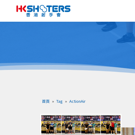
首頁
»
Tag
»
ActionAir