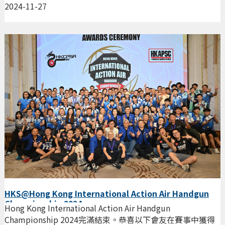
2024-11-27
HKS@Hong Kong International Action Air Handgun
Championship 2024
Hong Kong International Action Air Handgun
Championship 2024完滿結束。恭喜以下會友在賽事中獲得