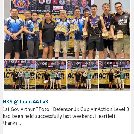
HKS @ Iloilo AA Lv3
1st Gov Arthur "Toto" Defensor Jr. Cup Air Action Level 3
had been held successfully last weekend. Heartfelt
thanks...