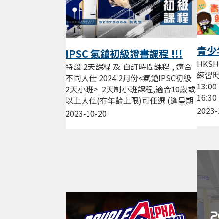
青少
IPSC 氣鎗初級證書課程 !!!
HKS
特設 2天課程 及 自訂時間課程 , 適合
練習時
不同人仕 2024 2月份<氣鎗IPSC初級
13:0
2天小班> 2天制小班課程,適合10歲或
16:3
以上人仕(冇年齡上限)可任選 (逢星期
17:3
2023-
三，五，六晚19:00...
2023-10-20
練習，.