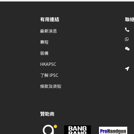
有用連結
聯

最新消息

賽程

裝備
HKAPSC

了解 IPSC
條款及須知
贊助商