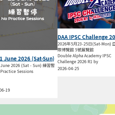
DAA IPSC Challenge 2
R1 by HKSHOOTERS
2026年5月23-25日(Sat-Mon)
際博覽館 5號展覽館
Double Alpha Academy IPSC
1 June 2026 (Sat-Sun)
Challenge 2026 R1 by
停 No Practice
 June 2026 (Sat - Sun) 練習暫
HKSHOOTERS HKSHOOTERS
2026-04-25
ions
Practice Sessions
射手會 主辦...
06-19