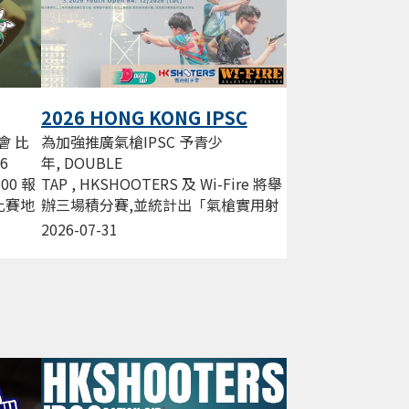
2026 HONG KONG IPSC
Action AIR League
為加強推廣氣槍IPSC 予青少
會 比
年, DOUBLE
26
TAP , HKSHOOTERS 及 Wi-Fire 將舉
:00 報
辦三場積分賽,並統計出「氣槍實用射
0 比賽地
擊精英射手」 獎項, 嘉許於2026年曾
2026-07-31
經為氣槍賽用射擊奮鬥的青少年。...