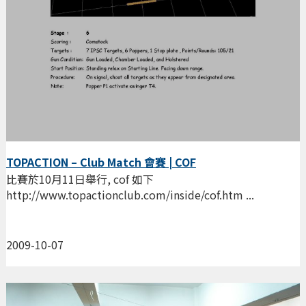
TOPACTION – Club Match 會賽 | COF
比賽於10月11日舉行, cof 如下
http://www.topactionclub.com/inside/cof.htm ...
2009-10-07