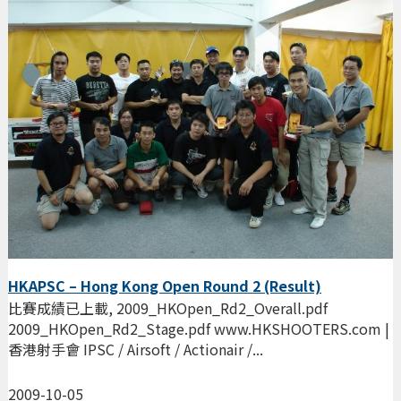
HKAPSC – Hong Kong Open Round 2 (Result)
比賽成績已上載, 2009_HKOpen_Rd2_Overall.pdf
2009_HKOpen_Rd2_Stage.pdf www.HKSHOOTERS.com |
香港射手會 IPSC / Airsoft / Actionair /...
2009-10-05