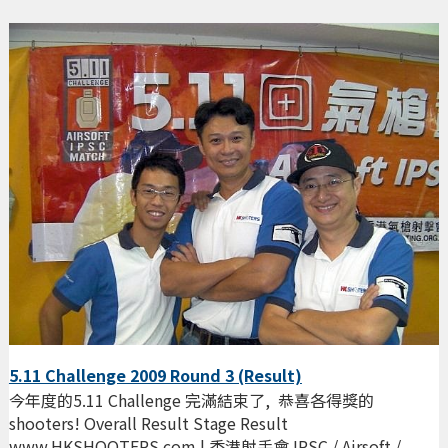
5.11 Challenge 2009 Round 3 (Result)
今年度的5.11 Challenge 完滿結束了, 恭喜各得獎的
shooters! Overall Result Stage Result
www.HKSHOOTERS.com | 香港射手會 IPSC / Airsoft /...