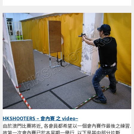
HKSHOOTERS – 會內賽 之 video~
由於澳門比賽將近, 各會員都希望以一個會內賽作最後之練習.
故第一次會內賽已於本星期一舉行, 以下是其中部分片斷