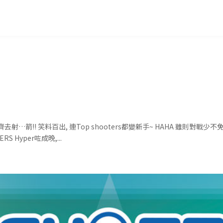
一齊去射…箭!! 笑料百出, 連Top shooters都變新手~ HAHA 雖則對戰
S Hyper咗成晚,...