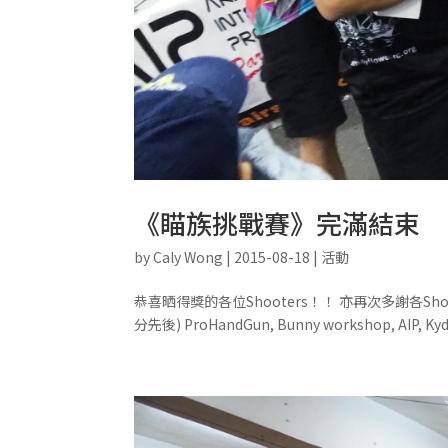
《瞄族挑戰賽》完滿結束
by
Caly Wong
|
2015-08-18
|
活動
恭喜晒得獎的各位Shooters！！ 亦再次多謝各
分先後) ProHandGun, Bunny workshop, AIP, Kyde