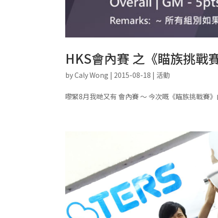
HKS會內賽 之《瞄族挑戰
by
Caly Wong
|
2015-08-18
|
活動
嚟緊8月我哋又有 會內賽 ～ 今次嘅《瞄族挑戰賽》由T