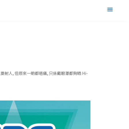
少不免要射人, 但原來一啲都唔痛, 只係戴眼罩都夠晒 Hi-