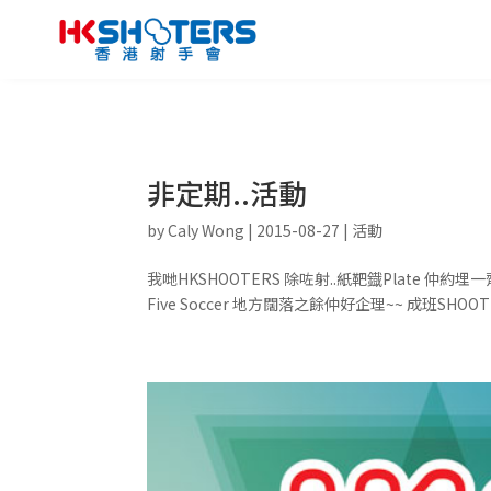
非定期..活動
by
Caly Wong
|
2015-08-27
|
活動
我哋HKSHOOTERS 除咗射..紙靶鐡Plate 仲約埋
Five Soccer 地方闊落之餘仲好企理~~ 成班SHOOTER