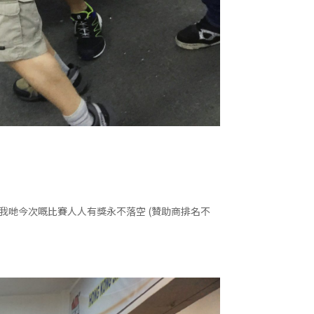
！令我哋今次嘅比賽人人有獎永不落空 (贊助商排名不