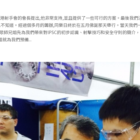
向香港射手會的會長提出,他非常支持,並且提供了一些可行的方案。最後我
是甚麼也不知道。經過個多月的籌辦,同樂日終於在五月佛誕那天舉行。當天我
眾師兄姐先為我們帶來對lPSC的初步認識、射擊技巧和安全守則的簡介
為我們預備...