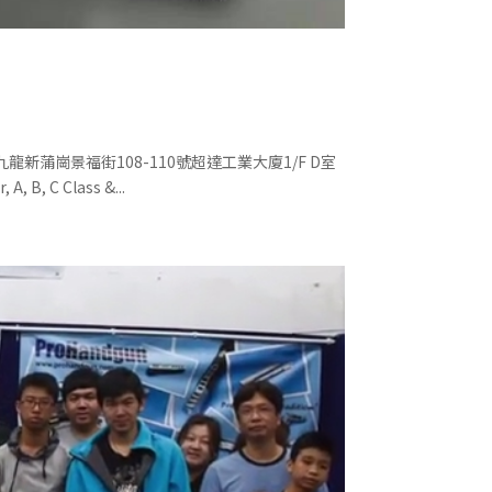
OTERS – 九龍新蒲崗景福街108-110號超達工業大廈1/F D室
, B, C Class &...