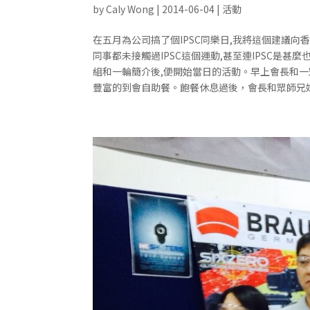
by
Caly Wong
|
2014-06-04
|
活動
在五月為公司搞了個IPSC同樂日,我將這個建議
同事都未接觸過IPSC這個運動,甚至連IPSC
組和一輪簡介後,便開始當日的活動。早上會長和一
豐富的到會自助餐。飽餐休息過後，會長和眾師兄姐就