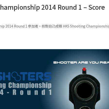
ampionship 2014 Round 1 – Score
 2014 Round 1 參加者，核對自己成積 HKS Shooting Championship 201