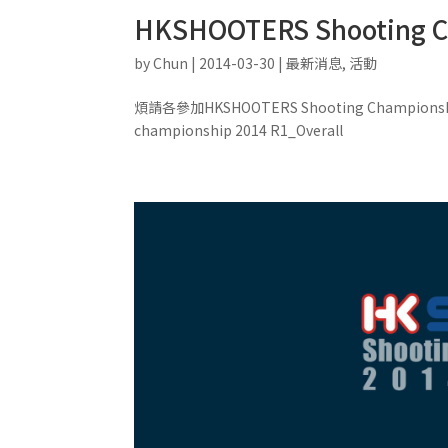
HKSHOOTERS Shooting Ch
by
Chun
|
2014-03-30
|
最新消息
,
活動
煩請各參加HKSHOOTERS Shooting Championship
championship 2014 R1_Overall