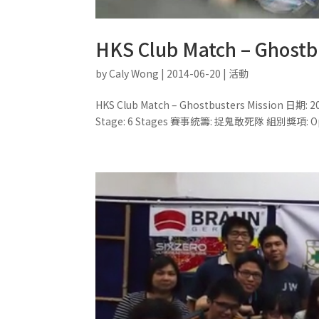
HKS Club Match – Ghostb
by
Caly Wong
|
2014-06-20
|
活動
HKS Club Match – Ghostbusters Missi
Stage: 6 Stages 賽事統籌: 捉鬼敢死隊 組別獎項: Open (Overa