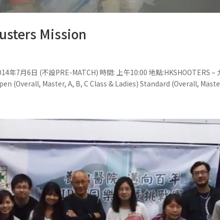
usters Mission
on 日期: 2014年7月6日 (不設PRE-MATCH) 時間: 上午10:00 地點:HKSHO
ll, Master, A, B, C Class & Ladies) Standard (Overall, Master, A