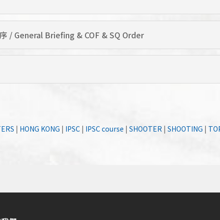
eneral Briefing & COF & SQ Order
TERS
|
HONG KONG
|
IPSC
|
IPSC course
|
SHOOTER
|
SHOOTING
|
TO