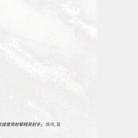
氣槍實用射擊精英射手」
獎項, 嘉