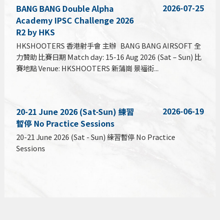
2026-07-25
BANG BANG Double Alpha
Academy IPSC Challenge 2026
R2 by HKS
HKSHOOTERS 香港射手會 主辦 BANG BANG AIRSOFT 全
力贊助 比賽日期 Match day: 15-16 Aug 2026 (Sat – Sun) 比
賽地點 Venue: HKSHOOTERS 新蒲崗 景福街...
2026-06-19
20-21 June 2026 (Sat-Sun) 練習
暫停 No Practice Sessions
20-21 June 2026 (Sat - Sun) 練習暫停 No Practice
Sessions