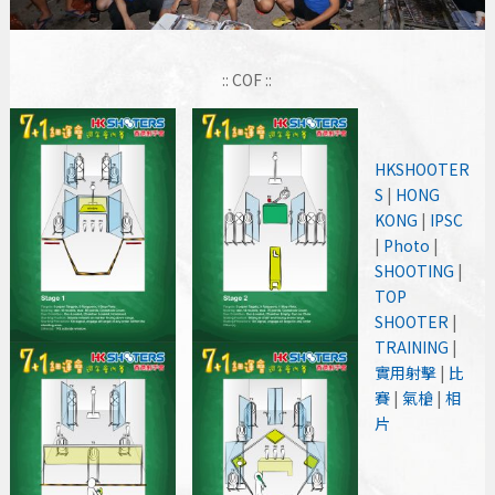
:: COF ::
HKSHOOTER
S
|
HONG
KONG
|
IPSC
|
Photo
|
SHOOTING
|
TOP
SHOOTER
|
TRAINING
|
實用射擊
|
比
賽
|
氣槍
|
相
片