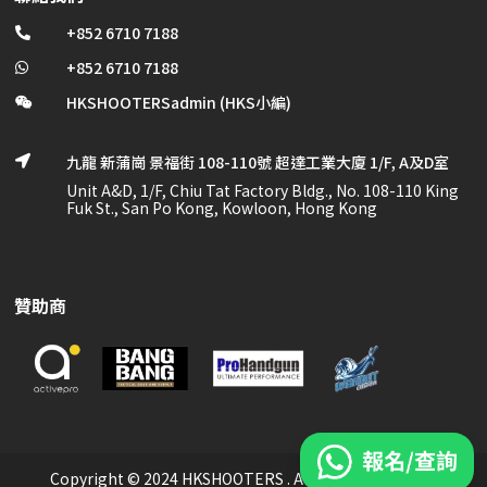
+852 6710 7188

+852 6710 7188

HKSHOOTERSadmin (HKS小編)

九龍 新蒲崗 景福街 108-110號 超達工業大廈 1/F, A及D室

Unit A&D, 1/F, Chiu Tat Factory Bldg., No. 108-110 King
Fuk St., San Po Kong, Kowloon, Hong Kong
贊助商
Copyright © 2024 HKSHOOTERS . All Rights Reserved.