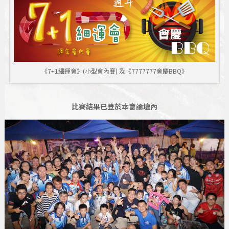
《7+1細運會》(小型會內賽) 及《7777777會慶BBQ》
比賽結果已登於本會論壇內