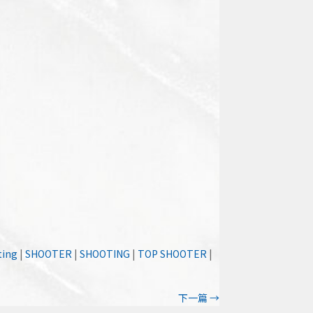
ting
|
SHOOTER
|
SHOOTING
|
TOP SHOOTER
|
下一篇
→