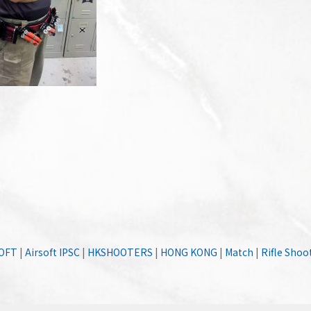
SOFT
|
Airsoft IPSC
|
HKSHOOTERS
|
HONG KONG
|
Match
|
Rifle Shoo