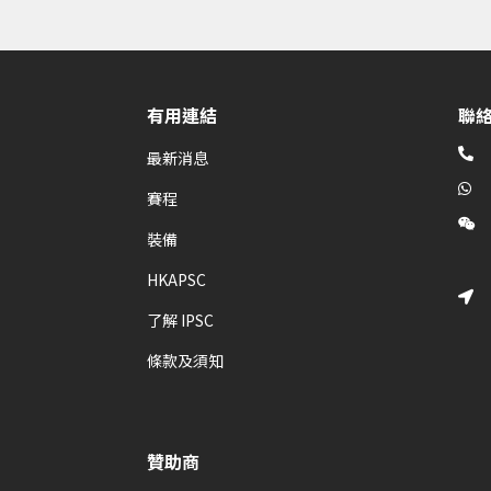
有用連結
聯

最新消息

賽程

裝備
HKAPSC

了解 IPSC
條款及須知
贊助商