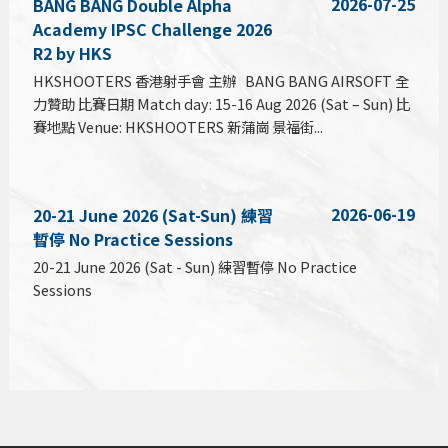
2026-07-25
BANG BANG Double Alpha
Academy IPSC Challenge 2026
R2 by HKS
HKSHOOTERS 香港射手會 主辦 BANG BANG AIRSOFT 全
力贊助 比賽日期 Match day: 15-16 Aug 2026 (Sat – Sun) 比
賽地點 Venue: HKSHOOTERS 新蒲崗 景福街...
2026-06-19
20-21 June 2026 (Sat-Sun) 練習
暫停 No Practice Sessions
20-21 June 2026 (Sat - Sun) 練習暫停 No Practice
Sessions