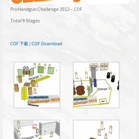
ProHandgun Challenge 2012 – COF
Total 9 Stages
COF 下載 / COF Download