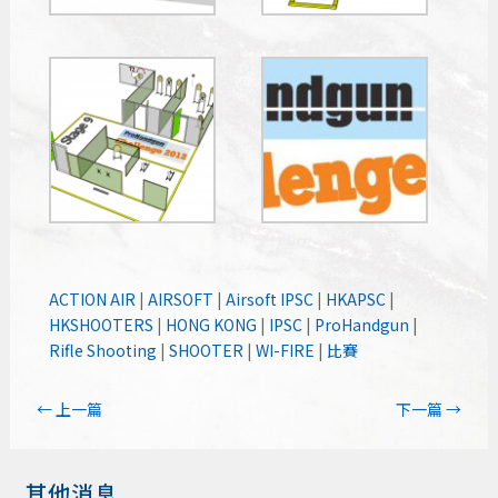
ACTION AIR
|
AIRSOFT
|
Airsoft IPSC
|
HKAPSC
|
HKSHOOTERS
|
HONG KONG
|
IPSC
|
ProHandgun
|
Rifle Shooting
|
SHOOTER
|
WI-FIRE
|
比賽
←
上一篇
下一篇
→
其他消息