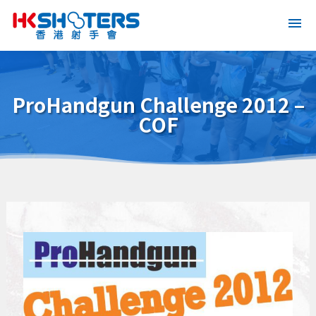
ProHandgun Challenge 2012 –
COF