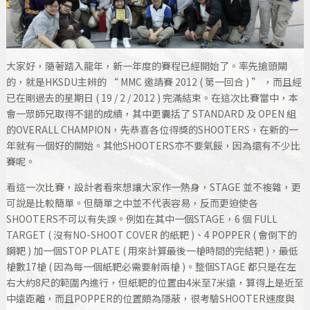
大家好，隨著踏入龍年，新一年度的賽程已經開始了。率先搶頭閘
的，就是HKSDU主辨的 “ MMC 邀請賽 2012 ( 第一回合 ) ” ，而且經
已在剛過去的星期日 ( 19 / 2 / 2012 ) 完滿結束。在這次比賽當中，本
會一眾師兄取得不錯的成績，其中更囊括了 STANDARD 及 OPEN 組
的OVERALL CHAMPION，先恭喜各位得獎的SHOOTERS，在新的一
年就有一個好的開始。其他SHOOTERS亦不要氣餒，因為還有不少比
賽呢。
看這一次比賽，設計者看來想讓大家作一熱身，STAGE 並不複雜，更
可說是比較簡單。但簡單之中並不代表容易，反而更迫使各
SHOOTERS不可以有失誤。例如在其中一個STAGE，6 個 FULL
TARGET ( 沒有NO-SHOOT COVER 的紙靶 )、4 POPPER ( 會倒下的
鋼靶 ) 加一個STOP PLATE ( 用來計算最後一槍時間的完結靶 )，最低
槍數17槍 ( 因為每一個紙靶必需要射兩槍 )。整個STAGE 都只是在左
右大約8尺的範圍內進行，但紙靶的位置由4米至7米遠，算得上是近至
中遠距離，而且POPPER的位置頗為隱蔽，很考驗SHOOTER速度與