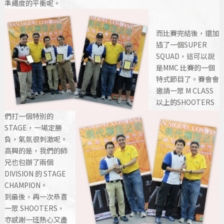
準繩度的平衡呢。
而比賽完結後，還加
插了一個SUPER
SQUAD，這可以說
是MMC 比賽的一個
特式節目了。賽會會
邀請一眾 M CLASS
以上的SHOOTERS
們打一個特別的
STAGE，一場定勝
負，氣氛很刺激呢。
高興的是，我們的師
兄也包辦了兩個
DIVISION 的 STAGE
CHAMPION。
到最後，再一次恭喜
一眾 SHOOTERS，
亦感謝一班熱心又盡