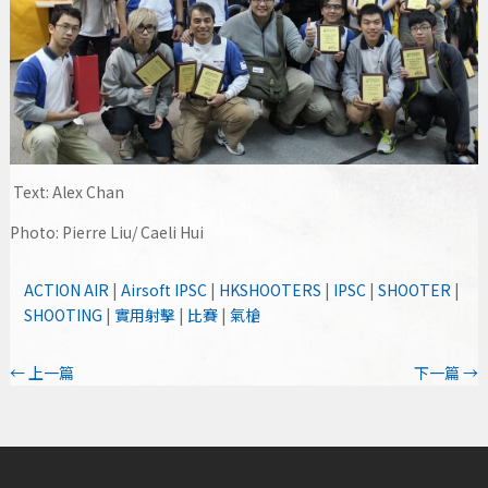
Text: Alex Chan
Photo: Pierre Liu/ Caeli Hui
ACTION AIR
|
Airsoft IPSC
|
HKSHOOTERS
|
IPSC
|
SHOOTER
|
SHOOTING
|
實用射擊
|
比賽
|
氣槍
←
上一篇
下一篇
→