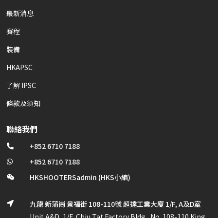
最新消息
賽程
裝備
HKAPSC
了解 IPSC
條款及須知
聯絡我們
+852 6710 7188

+852 6710 7188

HKSHOOTERSadmin (HKS小編)

九龍 新蒲崗 景福街 108-110號 超達工業大廈 1/F, A及D室

Unit A&D, 1/F, Chiu Tat Factory Bldg., No. 108-110 King