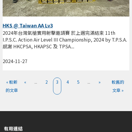
HKS @ Taiwan AA Lv3
2024年台灣氣槍實用射擊邀請賽 於上週完滿結束 11th
I.P.S.C. Action Air Level III Championship, 2024 by T.P.S.A.
感謝 HKCPSA, HKAPSC 及 TPSA...
2024-11-27
« 較新
«
...
2
3
4
5
...
»
較舊的
的文章
文章 »
有用連結