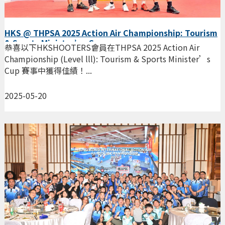
HKS @ THPSA 2025 Action Air Championship: Tourism
& Sports Minister’s Cup
恭喜以下HKSHOOTERS會員在THPSA 2025 Action Air
Championship (Level lll): Tourism & Sports Minister’s
Cup 賽事中獲得佳績！...
2025-05-20