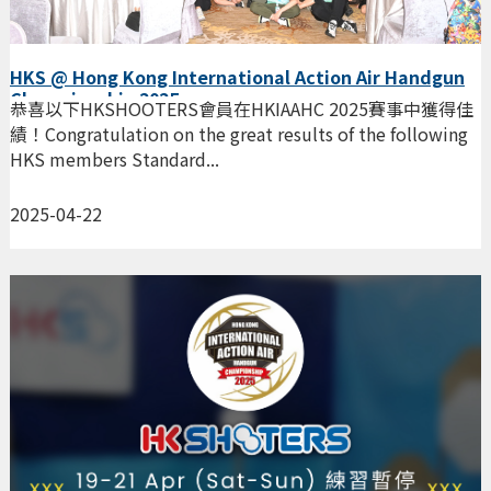
HKS @ Hong Kong International Action Air Handgun
Championship 2025
恭喜以下HKSHOOTERS會員在HKIAAHC 2025賽事中獲得佳
績！Congratulation on the great results of the following
HKS members Standard...
2025-04-22