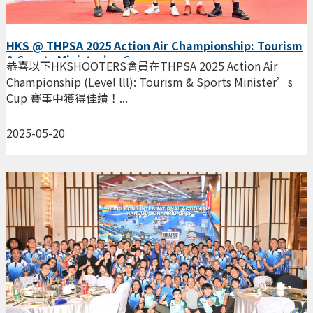
HKS @ THPSA 2025 Action Air Championship: Tourism
& Sports Minister’s Cup
恭喜以下HKSHOOTERS會員在THPSA 2025 Action Air
Championship (Level lll): Tourism & Sports Minister’s
Cup 賽事中獲得佳績！...
2025-05-20