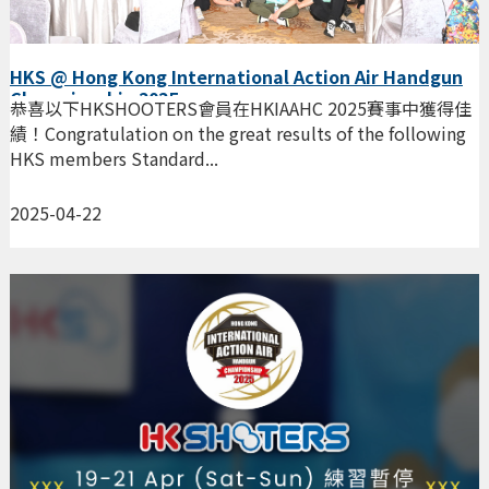
HKS @ Hong Kong International Action Air Handgun
Championship 2025
恭喜以下HKSHOOTERS會員在HKIAAHC 2025賽事中獲得佳
績！Congratulation on the great results of the following
HKS members Standard...
2025-04-22