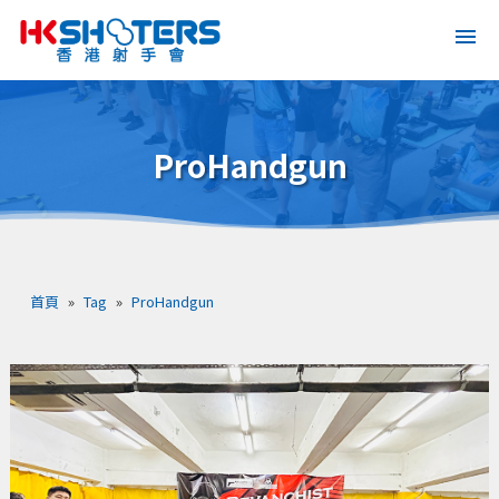
ProHandgun
首頁
»
Tag
»
ProHandgun