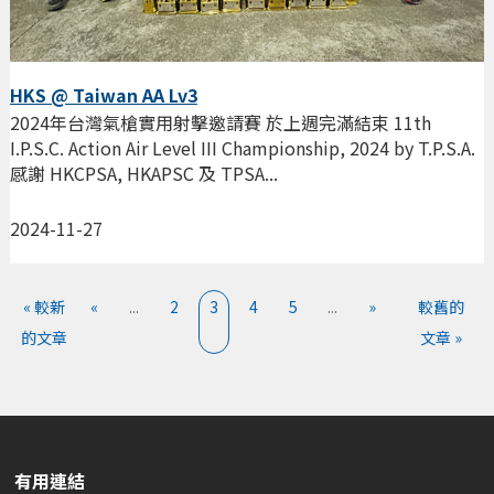
HKS @ Taiwan AA Lv3
2024年台灣氣槍實用射擊邀請賽 於上週完滿結束 11th
I.P.S.C. Action Air Level III Championship, 2024 by T.P.S.A.
感謝 HKCPSA, HKAPSC 及 TPSA...
2024-11-27
« 較新
«
...
2
3
4
5
...
»
較舊的
的文章
文章 »
有用連結