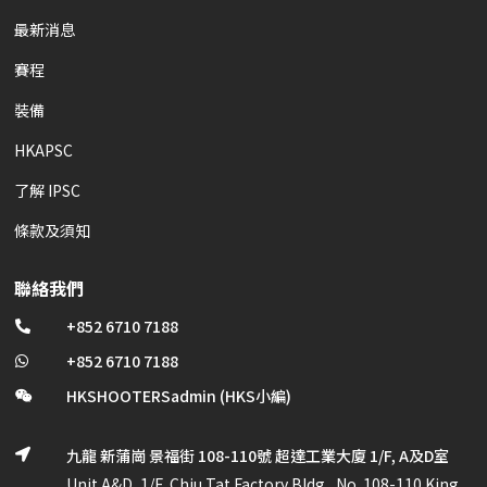
最新消息
賽程
裝備
HKAPSC
了解 IPSC
條款及須知
聯絡我們
+852 6710 7188

+852 6710 7188

HKSHOOTERSadmin (HKS小編)

九龍 新蒲崗 景福街 108-110號 超達工業大廈 1/F, A及D室

Unit A&D, 1/F, Chiu Tat Factory Bldg., No. 108-110 King