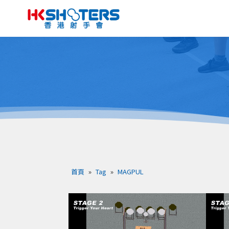
首頁
»
Tag
»
MAGPUL