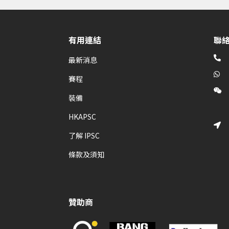
有用連結
聯

最新消息

賽程

裝備
HKAPSC

了解 IPSC
條款及須知
贊助商