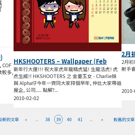
2月
)
HKSHOOTERS – Wallpaper (Feb
2月初班
 COF
2010)
射手會 w
新年行大運!!! 祝大家虎年龍精虎猛! 生龍活虎! 虎
數較多,
虎生威!! HKSHOOTERS 之 金童玉女 - Charlie妹
與 Alpha仔今年一齊同大家拜個早年, 仲比大家帶返
屋企, 公司..... 點解?...
2010-
2010-02-02
 較新的文章
«
...
38
39
40
41
...
»
較舊的文章 