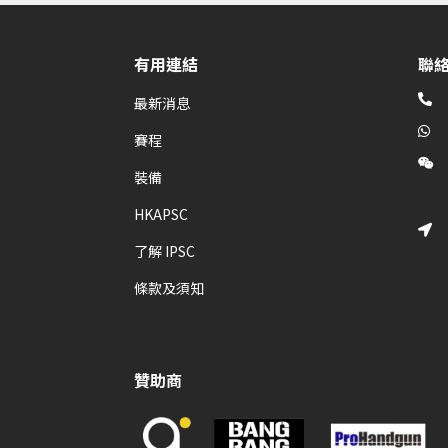
有用連結
聯

最新消息

賽程

裝備
HKAPSC

了解 IPSC
條款及須知
贊助商