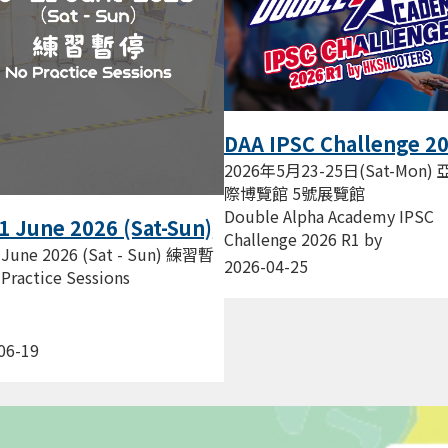
DAA IPSC Challenge 2
R1 by HKSHOOTERS
2026年5月23-25日(Sat-Mon)
際博覽館 5號展覽館
Double Alpha Academy IPSC
1 June 2026 (Sat-Sun)
Challenge 2026 R1 by
停 No Practice
 June 2026 (Sat - Sun) 練習暫
HKSHOOTERS HKSHOOTERS
2026-04-25
ions
Practice Sessions
射手會 主辦...
06-19