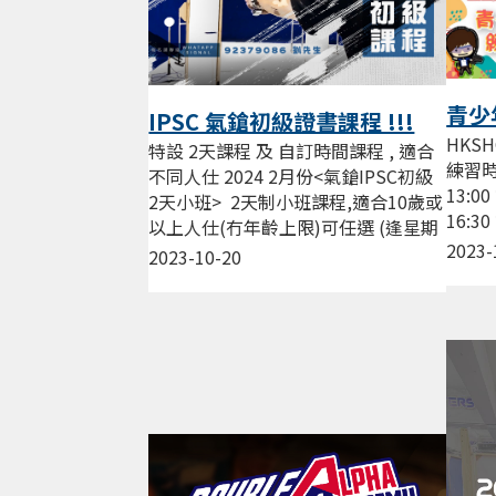
青少
IPSC 氣鎗初級證書課程 !!!
HKS
特設 2天課程 及 自訂時間課程 , 適合
練習時
不同人仕 2024 2月份<氣鎗IPSC初級
13:0
2天小班> 2天制小班課程,適合10歲或
16:3
以上人仕(冇年齡上限)可任選 (逢星期
17:3
2023-
三，五，六晚19:00...
2023-10-20
練習，.