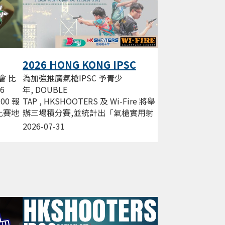
2026 HONG KONG IPSC
Action AIR League
為加強推廣氣槍IPSC 予青少
會 比
年, DOUBLE
26
TAP , HKSHOOTERS 及 Wi-Fire 將舉
:00 報
辦三場積分賽,並統計出「氣槍實用射
0 比賽地
擊精英射手」 獎項, 嘉許於2026年曾
2026-07-31
經為氣槍賽用射擊奮鬥的青少年。...