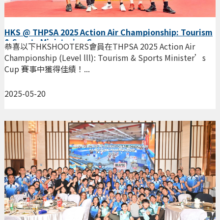
HKS @ THPSA 2025 Action Air Championship: Tourism
& Sports Minister’s Cup
恭喜以下HKSHOOTERS會員在THPSA 2025 Action Air
Championship (Level lll): Tourism & Sports Minister’s
Cup 賽事中獲得佳績！...
2025-05-20