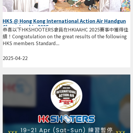
HKS @ Hong Kong International Action Air Handgun
Championship 2025
恭喜以下HKSHOOTERS會員在HKIAAHC 2025賽事中獲得佳
績！Congratulation on the great results of the following
HKS members Standard...
2025-04-22