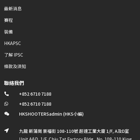
最新消息
賽程
裝備
HKAPSC
了解 IPSC
條款及須知
聯絡我們
+852 6710 7188

+852 6710 7188

HKSHOOTERSadmin (HKS小編)

九龍 新蒲崗 景福街 108-110號 超達工業大廈 1/F, A及D室

Unit A&D, 1/F, Chiu Tat Factory Bldg., No. 108-110 King