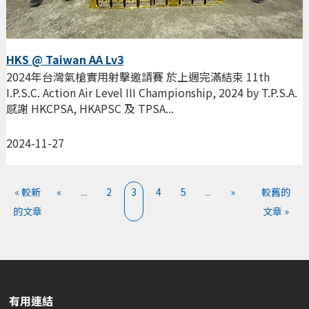
HKS @ Taiwan AA Lv3
2024年台灣氣槍實用射擊邀請賽 於上週完滿結束 11th
I.P.S.C. Action Air Level III Championship, 2024 by T.P.S.A.
感謝 HKCPSA, HKAPSC 及 TPSA...
2024-11-27
« 較新
«
...
2
3
4
5
...
»
較舊的
的文章
文章 »
有用連結