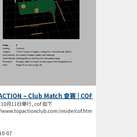
ACTION – Club Match 會賽 | COF
10月11日舉行, cof 如下
//www.topactionclub.com/inside/cof.htm
10-07