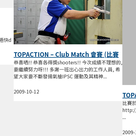
仲唔快d
TOPACTION – Club Match 會賽 (比賽
相)
恭喜哂!! 恭喜各得獎shooters!! 今次成績不理想的,
要繼續努力呀!!! 多謝一班出心出力的工作人員, 希
望大家要不斷發揚氣槍IPSC 運動及其精神...
2009-10-12
TOP
比賽於
http:
...
2009-