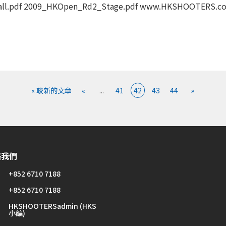
df 2009_HKOpen_Rd2_Stage.pdf www.HKSHOOTERS.com |
« 較新的文章
«
...
41
42
43
44
»
絡我們
+852 6710 7188
+852 6710 7188
HKSHOOTERSadmin (HKS
小編)