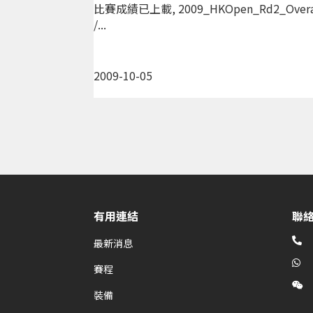
比賽成績已上載, 2009_HKOpen_Rd2_Overall.p
/...
2009-10-05
有用連結
聯

最新消息

賽程

裝備