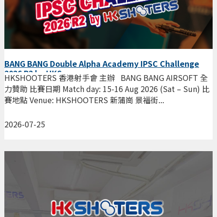
BANG BANG Double Alpha Academy IPSC Challenge
2026 R2 by HKS
HKSHOOTERS 香港射手會 主辦 BANG BANG AIRSOFT 全
力贊助 比賽日期 Match day: 15-16 Aug 2026 (Sat – Sun) 比
賽地點 Venue: HKSHOOTERS 新蒲崗 景福街...
2026-07-25