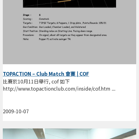
TOPACTION – Club Match 會賽 | COF
比賽於10月11日舉行, cof 如下
http://www.topactionclub.com/inside/cof.htm ...
2009-10-07