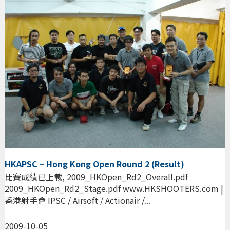
HKAPSC – Hong Kong Open Round 2 (Result)
比賽成績已上載, 2009_HKOpen_Rd2_Overall.pdf
2009_HKOpen_Rd2_Stage.pdf www.HKSHOOTERS.com |
香港射手會 IPSC / Airsoft / Actionair /...
2009-10-05