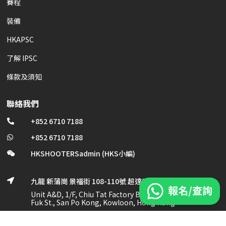
賽程
裝備
HKAPSC
了解 IPSC
條款及須知
聯絡我們
+852 6710 7188

+852 6710 7188

HKSHOOTERSadmin (HKS小編)

九龍 新蒲崗 景福街 108-110號 超達工業大廈 1/F, A及D室

Unit A&D, 1/F, Chiu Tat Factory Bldg., No. 108-110 King
Fuk St., San Po Kong, Kowloon, Hong Kong