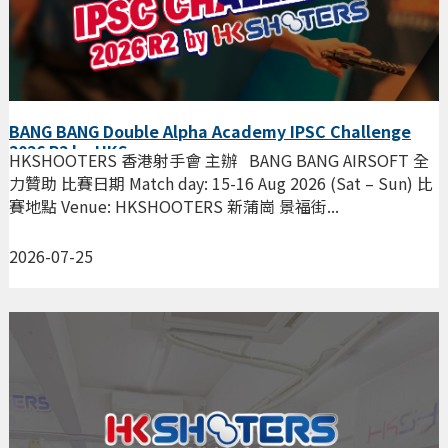
BANG BANG Double Alpha Academy IPSC Challenge
2026 R2 by HKS
HKSHOOTERS 香港射手會 主辦 BANG BANG AIRSOFT 全
力贊助 比賽日期 Match day: 15-16 Aug 2026 (Sat – Sun) 比
賽地點 Venue: HKSHOOTERS 新蒲崗 景福街...
2026-07-25