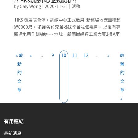
?? HKS訓練中心 正式啟用 ??
by
Caly Wong
|
2020-11-21
|
活動
HKS 發展唔會停，訓練中心正式啟用 新舊場地總面積超
過8000尺， 多謝各位兄弟姊妹辛苦咗個幾月， 以後有專
屬場地用作訓練喇~~ 地址：新蒲崗超達工業大廈1樓A室
« 較
«
...
9
10
11
12
...
»
較
新
舊
的
的
文
文
章
章
»
有用連結
最新消息