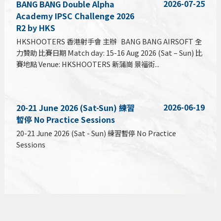
2026-07-25
BANG BANG Double Alpha
Academy IPSC Challenge 2026
R2 by HKS
HKSHOOTERS 香港射手會 主辦 BANG BANG AIRSOFT 全
力贊助 比賽日期 Match day: 15-16 Aug 2026 (Sat – Sun) 比
賽地點 Venue: HKSHOOTERS 新蒲崗 景福街...
2026-06-19
20-21 June 2026 (Sat-Sun) 練習
暫停 No Practice Sessions
20-21 June 2026 (Sat - Sun) 練習暫停 No Practice
Sessions