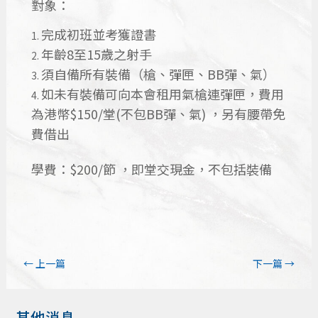
對象：
完成初班並考獲證書
年齡8至15歲之射手
須自備所有裝備（槍、彈匣、BB彈、氣）
如未有裝備可向本會租用氣槍連彈匣，費用
為港幣$150/堂(不包BB彈、氣) ，另有腰帶免
費借出
學費：$200/節 ，即堂交現金，不包括裝備
←
上一篇
下一篇
→
其他消息