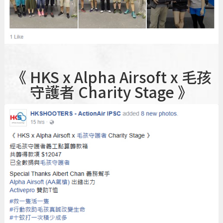
《 HKS x Alpha Airsoft x
毛孩
守護者
Charity Stage 》