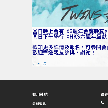
當日晚上會有《6週年會慶晚宴
同日下午舉行《HKS六週年呈獻
欲知更多詳情及報名，可參閱會內張貼
歡迎齊邀親友參與，謝謝！
←
上一篇
有用連結
聯

最新消息