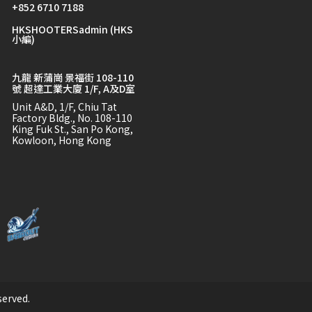
+852 6710 7188
HKSHOOTERSadmin (HKS
小編)
九龍 新蒲崗 景福街 108-110
號 超達工業大廈 1/F, A及D室
Unit A&D, 1/F, Chiu Tat
Factory Bldg., No. 108-110
King Fuk St., San Po Kong,
Kowloon, Hong Kong
served.