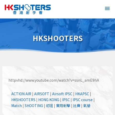
HKSHOOTERS
httpvhd://www.youtube.com/watch?v=ssnL_amE9hA
ACTION AIR
|
AIRSOFT
|
Airsoft IPSC
|
HKAPSC
|
HKSHOOTERS
|
HONG KONG
|
IPSC
|
IPSC course
|
Match
|
SHOOTING
|
初班
|
實用射擊
|
比賽
|
氣槍