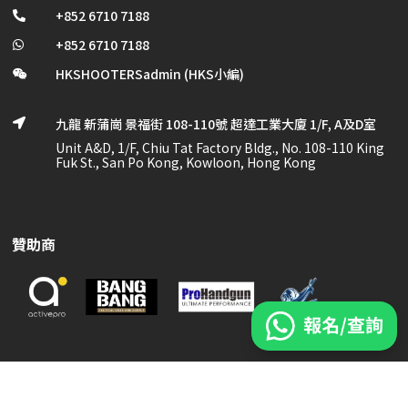
+852 6710 7188

+852 6710 7188

HKSHOOTERSadmin (HKS小編)

九龍 新蒲崗 景福街 108-110號 超達工業大廈 1/F, A及D室

Unit A&D, 1/F, Chiu Tat Factory Bldg., No. 108-110 King
Fuk St., San Po Kong, Kowloon, Hong Kong
贊助商
Copyright © 2024 HKSHOOTERS . All Rights Reserved.