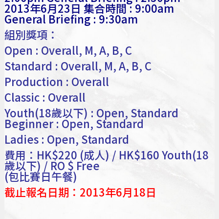
2013年6月23日 集合時間 : 9:00am
General Briefing : 9:30am
組別獎項：
Open : Overall, M, A, B, C
Standard : Overall, M, A, B, C
Production : Overall
Classic : Overall
Youth(18歲以下) : Open, Standard
Beginner : Open, Standard
Ladies : Open, Standard
費用：HK$220 (成人) / HK$160 Youth(18
歲以下) / RO $ Free
(包比賽日午餐)
截止報名日期：2013年6月18日