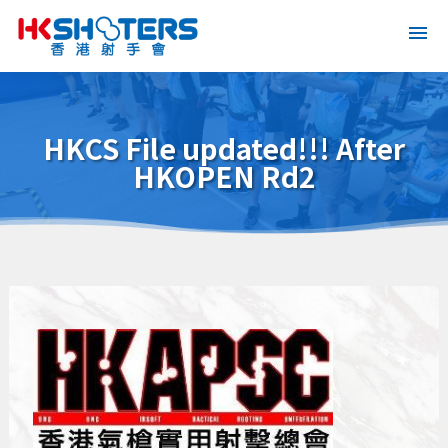
HKCS File updated!!! After
HKOPEN Rd2