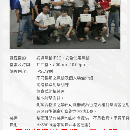
課程目的:
認識氣槍IPSC，安全使用氣槍
堂數及時間:
共四堂，7:00pm -10:00pm
課程內容:
IPSC守則
不同種類之氣槍及個人裝備介紹
初階標準射擊訓練
競賽式射擊練習
基本射擊測試。
測試合格後之學員可註冊成為香港氣槍射擊總會之射
參與日後總會所舉辦之大型比賽。
裝備:
基礎班所有裝備均由本會提供，不另收費。學員須穿
費用:
HK$500(連考試費及本會證書)