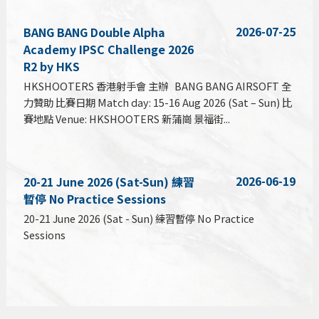
2026-07-25
BANG BANG Double Alpha
Academy IPSC Challenge 2026
R2 by HKS
HKSHOOTERS 香港射手會 主辦 BANG BANG AIRSOFT 全
力贊助 比賽日期 Match day: 15-16 Aug 2026 (Sat – Sun) 比
賽地點 Venue: HKSHOOTERS 新蒲崗 景福街...
2026-06-19
20-21 June 2026 (Sat-Sun) 練習
暫停 No Practice Sessions
20-21 June 2026 (Sat - Sun) 練習暫停 No Practice
Sessions