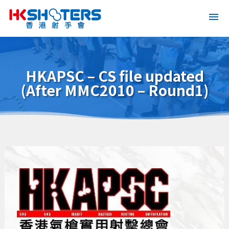
HKAPSC – CS file updated
(After MMC2010 – Round1)